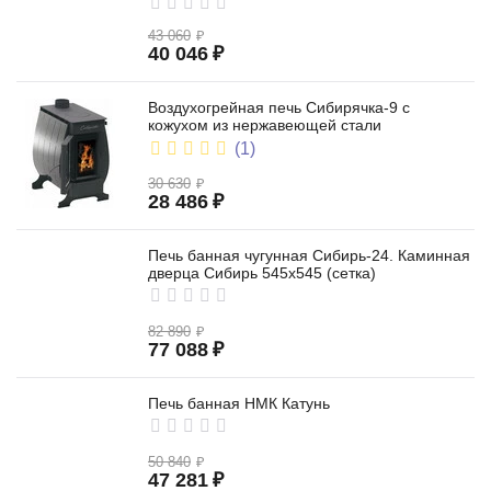
43 060
₽
40 046
₽
Воздухогрейная печь Сибирячка-9 с
кожухом из нержавеющей стали
(1)
30 630
₽
28 486
₽
Печь банная чугунная Сибирь-24. Каминная
дверца Сибирь 545х545 (сетка)
82 890
₽
77 088
₽
Печь банная НМК Катунь
50 840
₽
47 281
₽