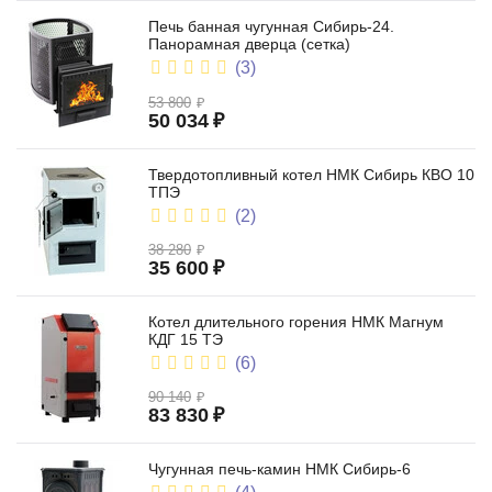
Печь банная чугунная Сибирь-24.
Панорамная дверца (сетка)
(3)
53 800
₽
50 034
₽
Твердотопливный котел НМК Сибирь КВО 10
ТПЭ
(2)
38 280
₽
35 600
₽
Котел длительного горения НМК Магнум
КДГ 15 ТЭ
(6)
90 140
₽
83 830
₽
Чугунная печь-камин НМК Сибирь-6