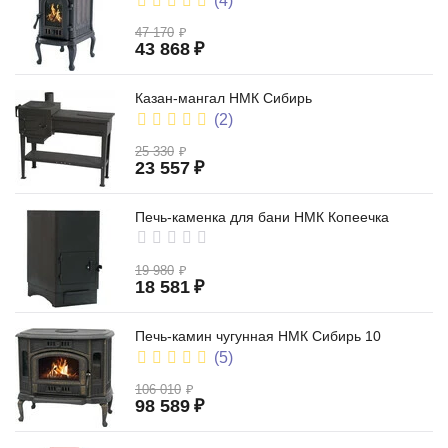
(4)
47 170
₽
43 868
₽
Казан-мангал НМК Сибирь
(2)
25 330
₽
23 557
₽
Печь-каменка для бани НМК Копеечка
19 980
₽
18 581
₽
Печь-камин чугунная НМК Сибирь 10
(5)
106 010
₽
98 589
₽