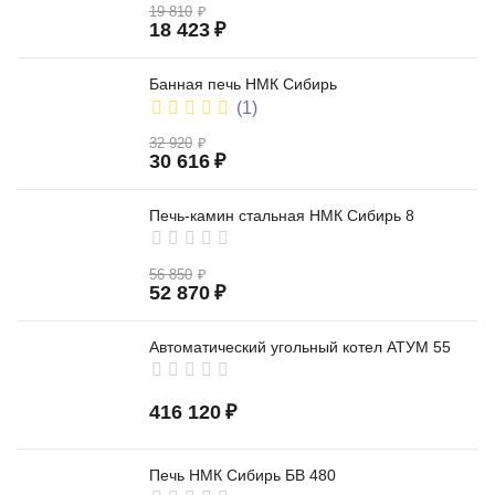
19 810
₽
18 423
₽
Банная печь НМК Сибирь
(1)
32 920
₽
30 616
₽
Печь-камин стальная НМК Сибирь 8
56 850
₽
52 870
₽
Автоматический угольный котел АТУМ 55
416 120
₽
Печь НМК Сибирь БВ 480