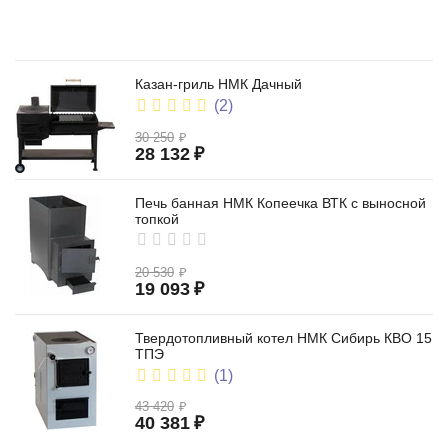
Казан-гриль НМК Дачный
(2)
30 250
₽
28 132
₽
Печь банная НМК Копеечка ВТК с выносной
топкой
20 530
₽
19 093
₽
Твердотопливный котел НМК Сибирь КВО 15
ТПЭ
(1)
43 420
₽
40 381
₽