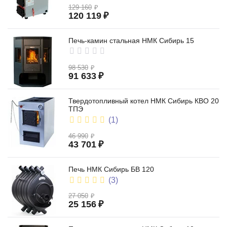
129 160
₽
120 119
₽
Печь-камин стальная НМК Сибирь 15
98 530
₽
91 633
₽
Твердотопливный котел НМК Сибирь КВО 20
ТПЭ
(1)
46 990
₽
43 701
₽
Печь НМК Сибирь БВ 120
(3)
27 050
₽
25 156
₽