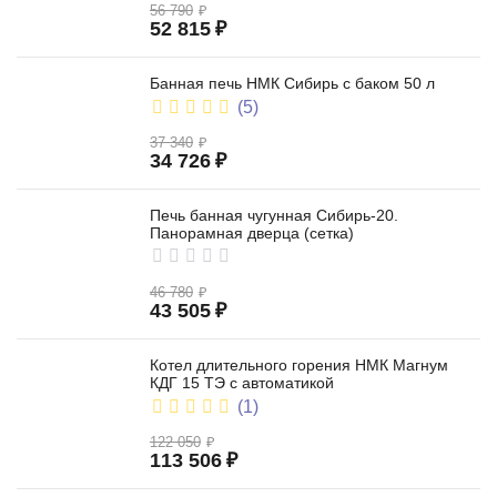
56 790
₽
52 815
₽
Банная печь НМК Сибирь с баком 50 л
(5)
37 340
₽
34 726
₽
Печь банная чугунная Сибирь-20.
Панорамная дверца (сетка)
46 780
₽
43 505
₽
Котел длительного горения НМК Магнум
КДГ 15 ТЭ с автоматикой
(1)
122 050
₽
113 506
₽