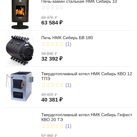
Печь-камин стальная НМК Сибирь 10
68 370
₽
63 584
₽
Печь НМК Сибирь БВ 180
(1)
34 830
₽
32 392
₽
Твердотопливный котел НМК Сибирь КВО 12
ТПЭ
(1)
43 420
₽
40 381
₽
Твердотопливный котел НМК Сибирь Гефест
КВО 20 ТЭ
(1)
57 360
₽