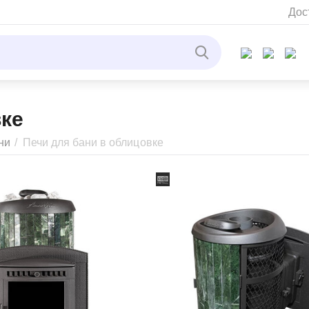
Дос
вке
ни
/
Печи для бани в облицовке