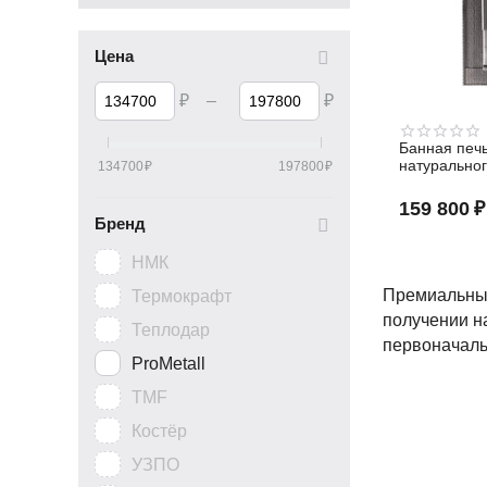
Цена
₽
–
₽
Банная печ
натурально
134700
₽
197800
₽
159 800
₽
Бренд
НМК
Премиальные 
Термокрафт
получении н
Теплодар
первоначаль
ProMetall
TMF
Костёр
УЗПО