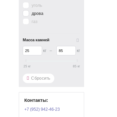
уголь
дрова
газ
Масса камней
кг
–
кг
25
кг
85
кг
Сбросить
Контакты:
+7 (952) 942-46-23