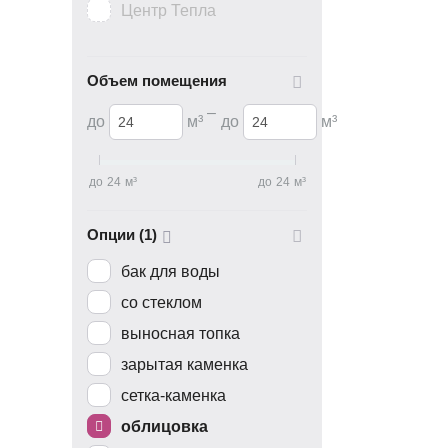
Центр Тепла
Объем помещения
–
до
м³
до
м³
‎до
24
м³
‎до
24
м³
Опции (1)
бак для воды
со стеклом
выносная топка
зарытая каменка
сетка-каменка
облицовка