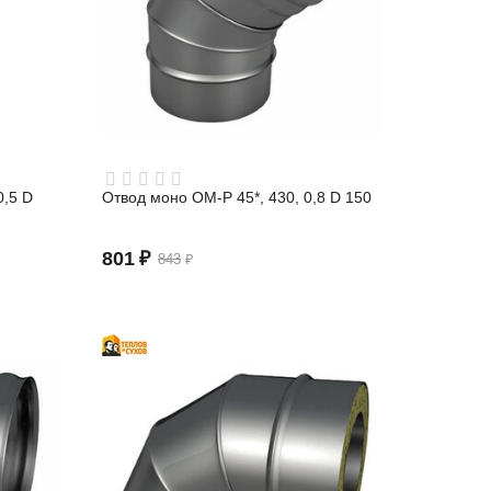
0,5 D
Отвод моно ОМ-Р 45*, 430, 0,8 D 150
801
₽
843
₽