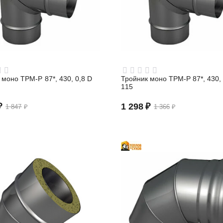
 моно ТРМ-Р 87*, 430, 0,8 D
Тройник моно ТРМ-Р 87*, 430, 
115
₽
1 298
₽
1 847
₽
1 366
₽