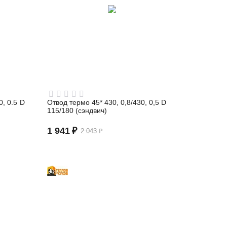
0, 0.5 D
Отвод термо 45* 430, 0,8/430, 0,5 D
115/180 (сэндвич)
1 941
₽
2 043
₽