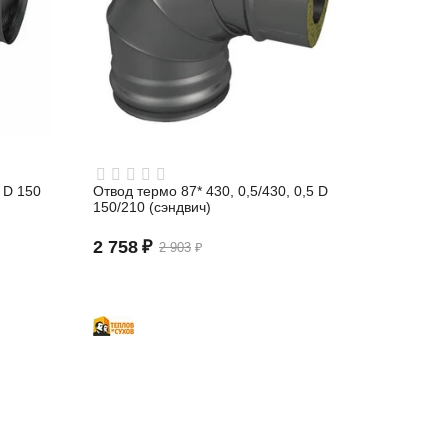
 D 150
Отвод термо 87* 430, 0,5/430, 0,5 D
150/210 (сэндвич)
2 758
₽
2 903
₽