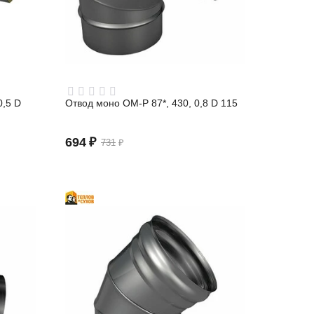
0,5 D
Отвод моно ОМ-Р 87*, 430, 0,8 D 115
694
₽
731
₽