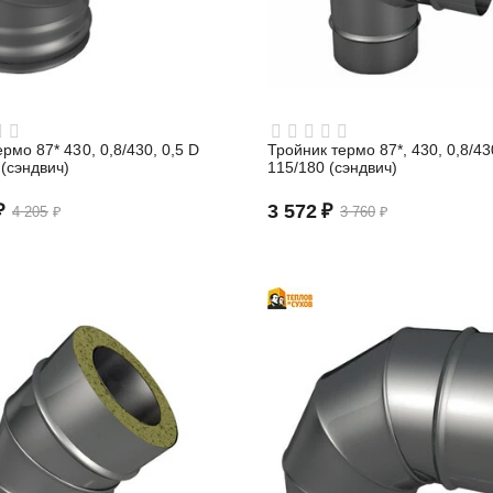
рмо 87* 430, 0,8/430, 0,5 D
Тройник термо 87*, 430, 0,8/43
 (сэндвич)
115/180 (сэндвич)
₽
3 572
₽
4 205
₽
3 760
₽