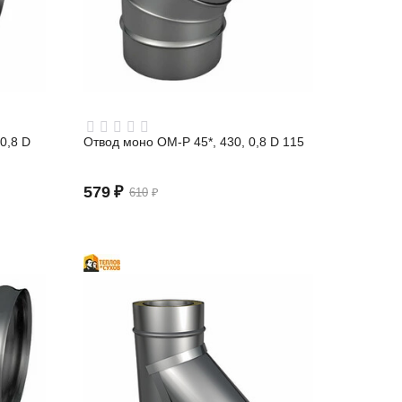
0,8 D
Отвод моно ОМ-Р 45*, 430, 0,8 D 115
579
₽
610
₽