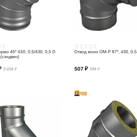
рмо 45* 430, 0,5/430, 0,5 D
Отвод моно ОМ-Р 87*, 430, 0,5
 (сэндвич)
₽
507
₽
2 214
₽
534
₽