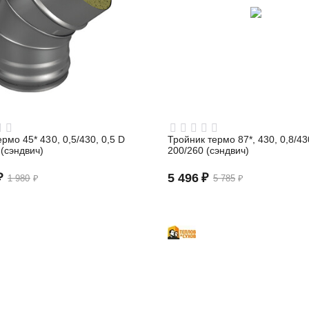
рмо 45* 430, 0,5/430, 0,5 D
Тройник термо 87*, 430, 0,8/43
 (сэндвич)
200/260 (сэндвич)
₽
5 496
₽
1 980
₽
5 785
₽