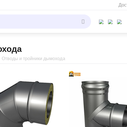
Дос
охода
Отводы и тройники дымохода