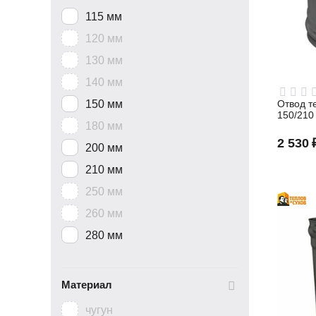
115 мм
120 мм
130 мм
140 мм
150 мм
Отвод те
150/210
180 мм
2 530
200 мм
210 мм
250 мм
260 мм
280 мм
Материал
чугун