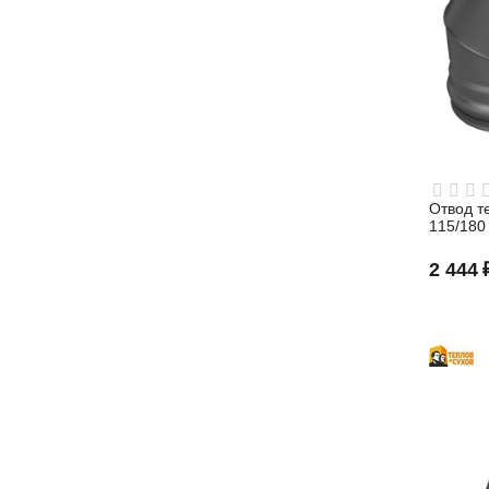
Отвод те
115/180
2 444