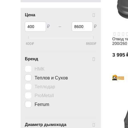
Цена
₽
–
₽
Отвод те
200/260
400
₽
8600
₽
3 995
Бренд
НМК
Теплов и Сухов
Теплодар
ProMetall
Ferrum
Диаметр дымохода