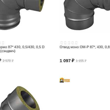
рмо 87* 430, 0,5/430, 0,5 D
Отвод моно ОМ-Р 87*, 430, 0,8
 (сэндвич)
₽
1 097
₽
2 573
₽
1 155
₽