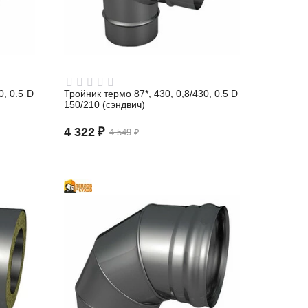
0, 0.5 D
Тройник термо 87*, 430, 0,8/430, 0.5 D
150/210 (сэндвич)
4 322
₽
4 549
₽