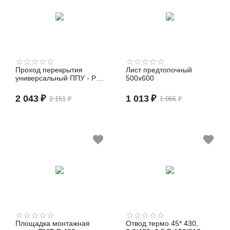
Проход перекрытия
Лист предтопочный
универсальный ППУ - Р
500х600
500х500, 430, 0,5, ВА,
130-150
2 043
₽
1 013
₽
2 151
₽
1 066
₽
Площадка монтажная
Отвод термо 45* 430,