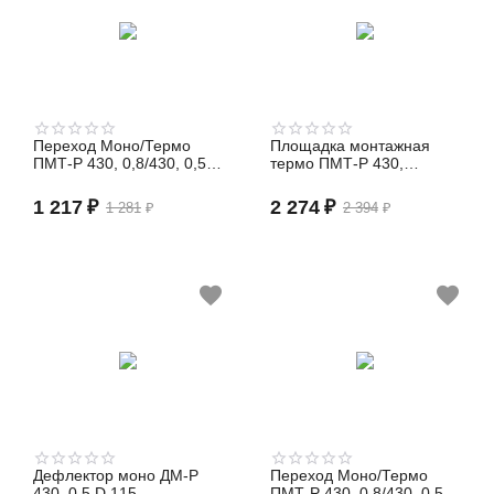
Переход Моно/Термо
Площадка монтажная
ПМТ-Р 430, 0,8/430, 0,5 D
термо ПМТ-Р 430,
115/180 (сэндвич)
0,8/430, 0,5 D 150/210
(сэндвич)
1 217
₽
2 274
₽
1 281
₽
2 394
₽
Дефлектор моно ДМ-Р
Переход Моно/Термо
430, 0,5 D 115
ПМТ-Р 430, 0,8/430, 0,5 D