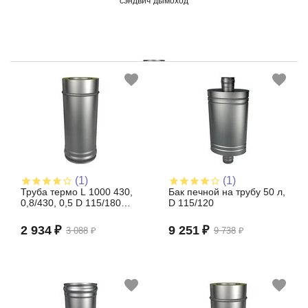
сэндвич дымоход
труба прямая
(1)
(1)
Труба термо L 1000 430,
Бак печной на трубу 50 л,
0,8/430, 0,5 D 115/180
D 115/120
(сэндвич)
2 934
₽
9 251
₽
3 088
₽
9 738
₽
бак для воды