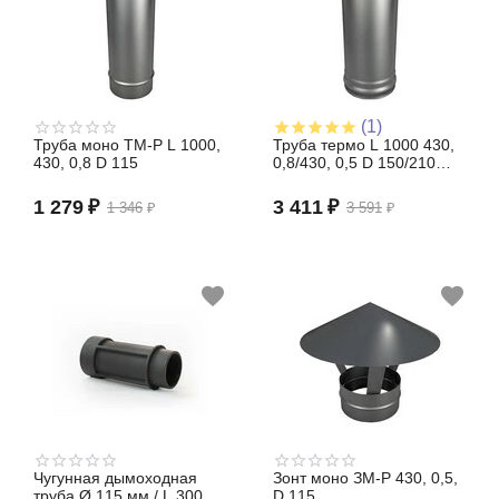
(1)
зонт, дефлектор
Труба моно TM-P L 1000,
Труба термо L 1000 430,
430, 0,8 D 115
0,8/430, 0,5 D 150/210
(сэндвич)
1 279
₽
3 411
₽
1 346
₽
3 591
₽
шибер, заслонка
Чугунная дымоходная
Зонт моно ЗМ-Р 430, 0,5,
труба Ø 115 мм / L 300
D 115