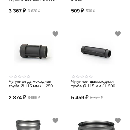
мм
3 367
₽
509
₽
3 620
₽
536
₽
тройник, отвод
ППУ, мастер-флеш
Чугунная дымоходная
Чугунная дымоходная
труба Ø 115 мм / L 250
труба Ø 115 мм / L 500
мм
мм
2 874
₽
5 459
₽
3 090
₽
5 870
₽