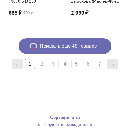
430, 0,5 D 150
дымохода (Мастер-Флеш
№2 сил.203-280 угл.син.)
665
₽
2 090
₽
700
₽
Показать еще 48 товаров
1
2
3
4
5
6
7
Сертификаты
от ведущих производителей