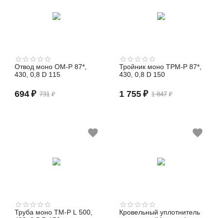
Отвод моно ОМ-Р 87*,
Тройник моно ТРМ-Р 87*,
430, 0,8 D 115
430, 0,8 D 150
694
₽
1 755
₽
731
₽
1 847
₽
Труба моно TM-P L 500,
Кровельный уплотнитель