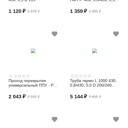
150/210 (сэндвич)
1 120
₽
1 359
₽
1 179
₽
1 431
₽
Проход перекрытия
Труба термо L 1000 430,
универсальный ППУ - Р
0,8/430, 0,5 D 200/260
500х500, 430, 0,5, ВА,
(сэндвич)
180-210
2 043
₽
5 144
₽
2 151
₽
5 415
₽