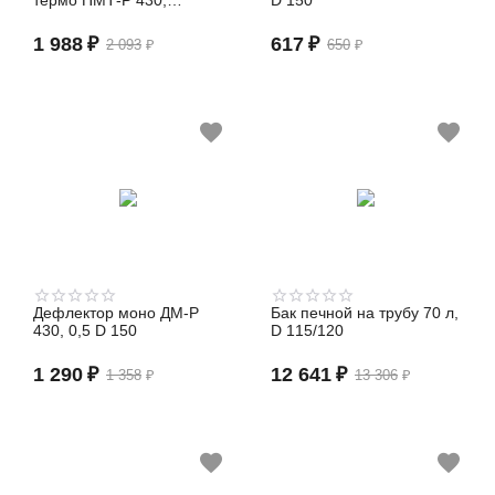
термо ПМТ-Р 430,
D 150
0,8/430, 0,5 D 115/180
(сэндвич)
1 988
₽
617
₽
2 093
₽
650
₽
Дефлектор моно ДМ-Р
Бак печной на трубу 70 л,
430, 0,5 D 150
D 115/120
1 290
₽
12 641
₽
1 358
₽
13 306
₽