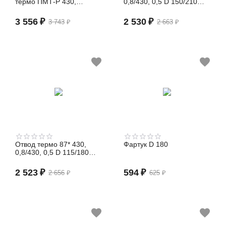
термо ПМТ-Р 430,
0,8/430, 0,5 D 150/210
0,8/430, 0,5 D 200/260
(сэндвич)
(сэндвич)
3 556
₽
2 530
₽
3 743
₽
2 663
₽
Отвод термо 87* 430,
Фартук D 180
0,8/430, 0,5 D 115/180
(сэндвич)
2 523
₽
594
₽
2 656
₽
625
₽