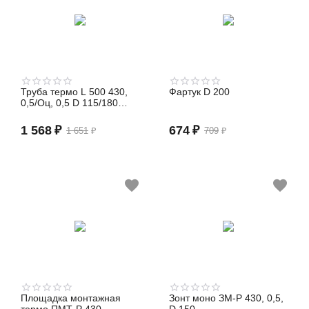
Труба термо L 500 430,
Фартук D 200
0,5/Оц, 0,5 D 115/180
(сэндвич)
1 568
₽
674
₽
1 651
₽
709
₽
Площадка монтажная
Зонт моно ЗМ-Р 430, 0,5,