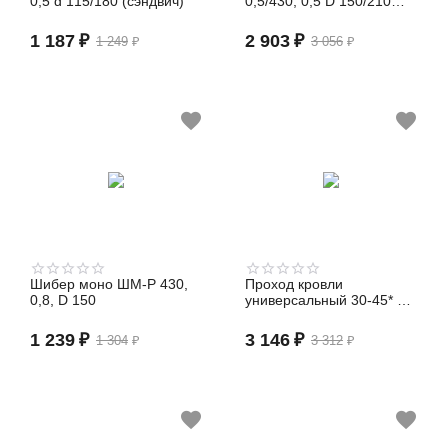
0,5 d 115/180 (сэндвич)
0,5/430, 0,5 D 150/210
(сэндвич)
1 187
₽
2 903
₽
1 249
₽
3 056
₽
Шибер моно ШМ-Р 430,
Проход кровли
0,8, D 150
универсальный 30-45* D
80-120
1 239
₽
3 146
₽
1 304
₽
3 312
₽