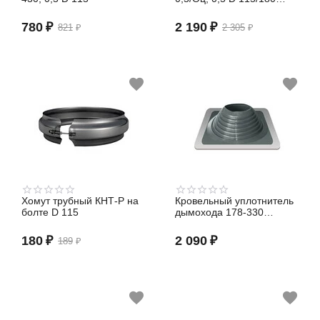
(сэндвич)
780
₽
2 190
₽
821
₽
2 305
₽
Хомут трубный КНТ-Р на
Кровельный уплотнитель
болте D 115
дымохода 178-330
(Мастер-Флеш №8
силиконовый
180
₽
2 090
₽
189
₽
серебристый)