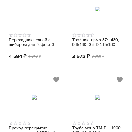
Переходник печной с
Тройник термо 87*, 430,
шибером для Гефест-30,
0,8/430, 0.5 D 115/180
КДГ Магнум 15/20/30 кВт
(сэндвич)
4 594
₽
3 572
₽
4 940
₽
3 760
₽
Проход перекрытия
Труба моно TM-P L 1000,